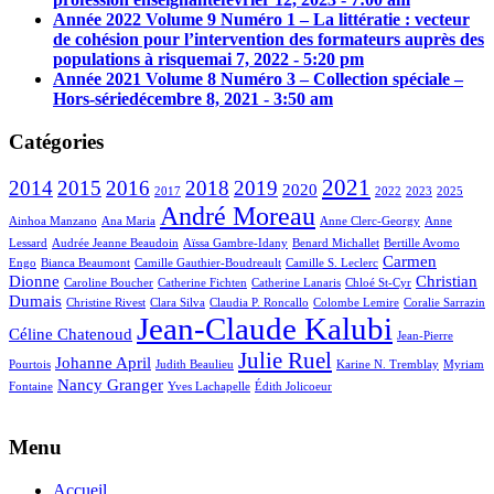
Année 2022 Volume 9 Numéro 1 – La littératie : vecteur
de cohésion pour l’intervention des formateurs auprès des
populations à risque
mai 7, 2022 - 5:20 pm
Année 2021 Volume 8 Numéro 3 – Collection spéciale –
Hors-série
décembre 8, 2021 - 3:50 am
Catégories
2021
2014
2015
2016
2018
2019
2020
2017
2022
2023
2025
André Moreau
Ainhoa Manzano
Ana Maria
Anne Clerc-Georgy
Anne
Lessard
Audrée Jeanne Beaudoin
Aïssa Gambre-Idany
Benard Michallet
Bertille Avomo
Carmen
Engo
Bianca Beaumont
Camille Gauthier-Boudreault
Camille S. Leclerc
Dionne
Christian
Caroline Boucher
Catherine Fichten
Catherine Lanaris
Chloé St-Cyr
Dumais
Christine Rivest
Clara Silva
Claudia P. Roncallo
Colombe Lemire
Coralie Sarrazin
Jean-Claude Kalubi
Céline Chatenoud
Jean-Pierre
Julie Ruel
Johanne April
Pourtois
Judith Beaulieu
Karine N. Tremblay
Myriam
Nancy Granger
Fontaine
Yves Lachapelle
Édith Jolicoeur
Menu
Accueil