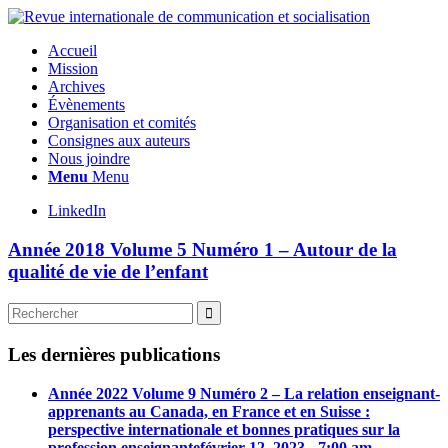
Accueil
Mission
Archives
Évènements
Organisation et comités
Consignes aux auteurs
Nous joindre
Menu
Menu
LinkedIn
Année 2018 Volume 5 Numéro 1 – Autour de la
qualité de vie de l’enfant
Les dernières publications
Année 2022 Volume 9 Numéro 2 – La relation enseignant-
apprenants au Canada, en France et en Suisse :
perspective internationale et bonnes pratiques sur la
profession enseignante
février 12, 2023 - 7:00 am