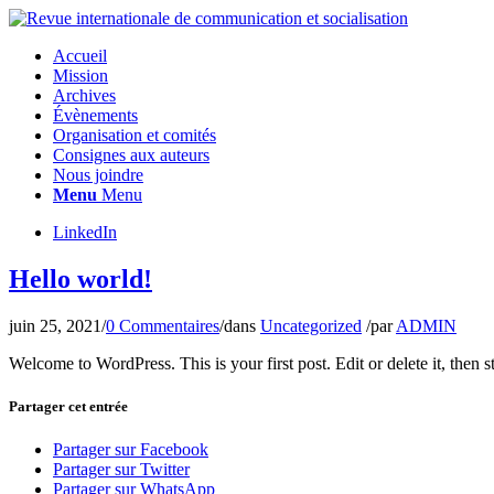
Accueil
Mission
Archives
Évènements
Organisation et comités
Consignes aux auteurs
Nous joindre
Menu
Menu
LinkedIn
Hello world!
juin 25, 2021
/
0 Commentaires
/
dans
Uncategorized
/
par
ADMIN
Welcome to WordPress. This is your first post. Edit or delete it, then st
Partager cet entrée
Partager sur Facebook
Partager sur Twitter
Partager sur WhatsApp