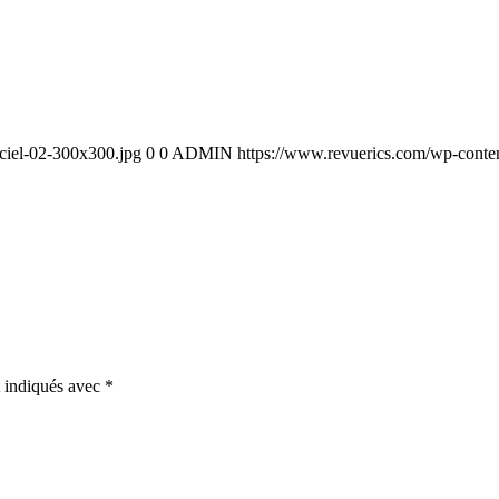
iciel-02-300x300.jpg
0
0
ADMIN
https://www.revuerics.com/wp-conten
t indiqués avec
*