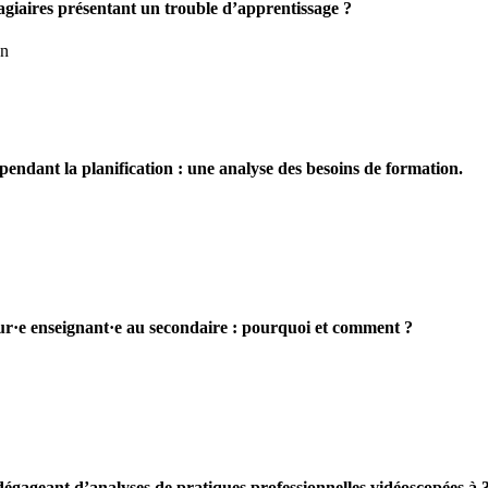
stagiaires présentant un trouble d’apprentissage ?
en
 pendant la planification : une analyse des besoins de formation.
utur·e enseignant·e au secondaire : pourquoi et comment ?
se dégageant d’analyses de pratiques professionnelles vidéoscopées à