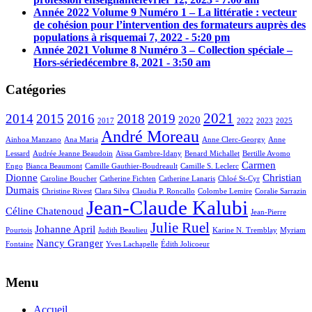
Année 2022 Volume 9 Numéro 1 – La littératie : vecteur
de cohésion pour l’intervention des formateurs auprès des
populations à risque
mai 7, 2022 - 5:20 pm
Année 2021 Volume 8 Numéro 3 – Collection spéciale –
Hors-série
décembre 8, 2021 - 3:50 am
Catégories
2021
2014
2015
2016
2018
2019
2020
2017
2022
2023
2025
André Moreau
Ainhoa Manzano
Ana Maria
Anne Clerc-Georgy
Anne
Lessard
Audrée Jeanne Beaudoin
Aïssa Gambre-Idany
Benard Michallet
Bertille Avomo
Carmen
Engo
Bianca Beaumont
Camille Gauthier-Boudreault
Camille S. Leclerc
Dionne
Christian
Caroline Boucher
Catherine Fichten
Catherine Lanaris
Chloé St-Cyr
Dumais
Christine Rivest
Clara Silva
Claudia P. Roncallo
Colombe Lemire
Coralie Sarrazin
Jean-Claude Kalubi
Céline Chatenoud
Jean-Pierre
Julie Ruel
Johanne April
Pourtois
Judith Beaulieu
Karine N. Tremblay
Myriam
Nancy Granger
Fontaine
Yves Lachapelle
Édith Jolicoeur
Menu
Accueil