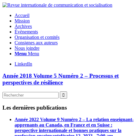
Accueil
Mission
Archives
Évènements
Organisation et comités
Consignes aux auteurs
Nous joindre
Menu
Menu
LinkedIn
Année 2018 Volume 5 Numéro 2 – Processus et
perspectives de résilience
Les dernières publications
Année 2022 Volume 9 Numéro 2 – La relation enseignant-
apprenants au Canada, en France et en Suisse :
perspective internationale et bonnes pratiques sur la
profession enseignante
février 12, 2023 - 7:00 am