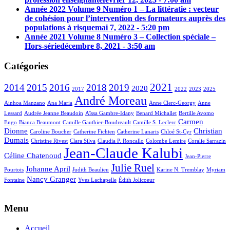
Année 2022 Volume 9 Numéro 1 – La littératie : vecteur
de cohésion pour l’intervention des formateurs auprès des
populations à risque
mai 7, 2022 - 5:20 pm
Année 2021 Volume 8 Numéro 3 – Collection spéciale –
Hors-série
décembre 8, 2021 - 3:50 am
Catégories
2021
2014
2015
2016
2018
2019
2020
2017
2022
2023
2025
André Moreau
Ainhoa Manzano
Ana Maria
Anne Clerc-Georgy
Anne
Lessard
Audrée Jeanne Beaudoin
Aïssa Gambre-Idany
Benard Michallet
Bertille Avomo
Carmen
Engo
Bianca Beaumont
Camille Gauthier-Boudreault
Camille S. Leclerc
Dionne
Christian
Caroline Boucher
Catherine Fichten
Catherine Lanaris
Chloé St-Cyr
Dumais
Christine Rivest
Clara Silva
Claudia P. Roncallo
Colombe Lemire
Coralie Sarrazin
Jean-Claude Kalubi
Céline Chatenoud
Jean-Pierre
Julie Ruel
Johanne April
Pourtois
Judith Beaulieu
Karine N. Tremblay
Myriam
Nancy Granger
Fontaine
Yves Lachapelle
Édith Jolicoeur
Menu
Accueil