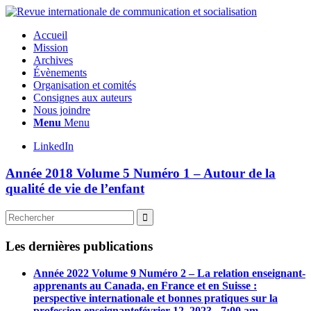
Accueil
Mission
Archives
Évènements
Organisation et comités
Consignes aux auteurs
Nous joindre
Menu
Menu
LinkedIn
Année 2018 Volume 5 Numéro 1 – Autour de la
qualité de vie de l’enfant
Les dernières publications
Année 2022 Volume 9 Numéro 2 – La relation enseignant-
apprenants au Canada, en France et en Suisse :
perspective internationale et bonnes pratiques sur la
profession enseignante
février 12, 2023 - 7:00 am