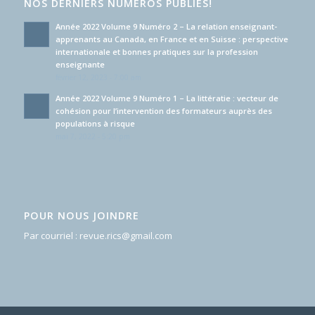
NOS DERNIERS NUMÉROS PUBLIÉS!
Année 2022 Volume 9 Numéro 2 – La relation enseignant-
apprenants au Canada, en France et en Suisse : perspective
internationale et bonnes pratiques sur la profession
enseignante
février 12, 2023 - 7:00 am
Année 2022 Volume 9 Numéro 1 – La littératie : vecteur de
cohésion pour l’intervention des formateurs auprès des
populations à risque
mai 7, 2022 - 5:20 pm
POUR NOUS JOINDRE
Par courriel :
revue.rics@gmail.com