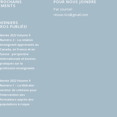
PROCHAINS
POUR NOUS JOINDRE
EMENTS
Par courriel :
revue.rics@gmail.com
DERNIERS
ROS PUBLIÉS!
Année 2022 Volume 9
Numéro 2 – La relation
enseignant-apprenants au
Canada, en France et en
Suisse : perspective
internationale et bonnes
pratiques sur la
profession enseignante
février 12, 2023 - 7:00 am
Année 2022 Volume 9
Numéro 1 – La littératie :
vecteur de cohésion pour
l’intervention des
formateurs auprès des
populations à risque
mai 7, 2022 - 5:20 pm