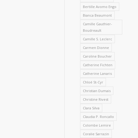
Bertille Avomo Engo
Bianca Beaumont
Camille Gauthier-
Boudreault
Camille S. Leclerc
Carmen Dionne
Caroline Boucher
Catherine Fichten
Catherine Lanaris
Chloé St-Cyr
Christian Dumais
Christine Rivest
Clara Silva
Claudia P. Roncallo
Colombe Lemire
Coralie Sarrazin