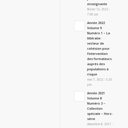
enseignante
février 12, 2023 -
7:00 am
Année 2022
Volume 9
Numéro 1 – La
littératie :
vecteur de
cohésion pour
l’intervention
des formateurs
auprès des
populations à
risque
mai 7, 2022 - 5:20
pm
Année 2021
Volume 8
Numéro 3 –
Collection
spéciale – Hors-
série
décembre 8, 2021 -