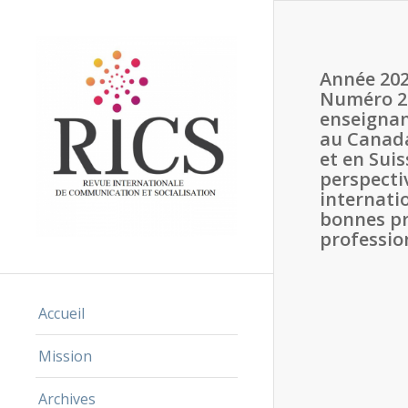
Année 202
Numéro 2 
enseigna
au Canada
et en Suis
perspecti
internati
bonnes pr
professio
Accueil
Mission
Archives