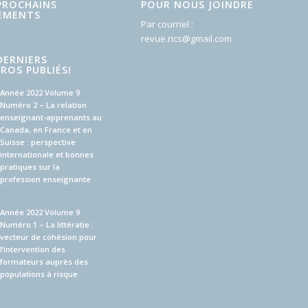
PROCHAINS
POUR NOUS JOINDRE
EMENTS
Par courriel :
revue.rics@gmail.com
DERNIERS
ROS PUBLIÉS!
Année 2022 Volume 9
Numéro 2 – La relation
enseignant-apprenants au
Canada, en France et en
Suisse : perspective
internationale et bonnes
pratiques sur la
profession enseignante
février 12, 2023 - 7:00 am
Année 2022 Volume 9
Numéro 1 – La littératie :
vecteur de cohésion pour
l’intervention des
formateurs auprès des
populations à risque
mai 7, 2022 - 5:20 pm