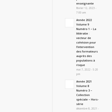
enseignante
février 12, 2023 -
7:00 am
Année 2022
Volume 9
Numéro 1 – La
littératie :
vecteur de
cohésion pour
l’intervention
des formateurs
auprès des
populations à
risque
mai 7, 2022 - 5:20
pm
Année 2021
Volume 8
Numéro 3 –
Collection
spéciale – Hors-
série
décembre 8, 2021 -