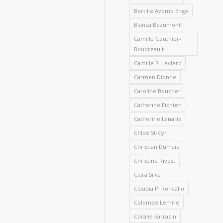
Bertille Avomo Engo
Bianca Beaumont
Camille Gauthier-
Boudreault
Camille S. Leclerc
Carmen Dionne
Caroline Boucher
Catherine Fichten
Catherine Lanaris
Chloé St-Cyr
Christian Dumais
Christine Rivest
Clara Silva
Claudia P. Roncallo
Colombe Lemire
Coralie Sarrazin