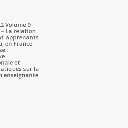
2 Volume 9
– La relation
nt-apprenants
, en France
se :
ve
onale et
atiques sur la
n enseignante