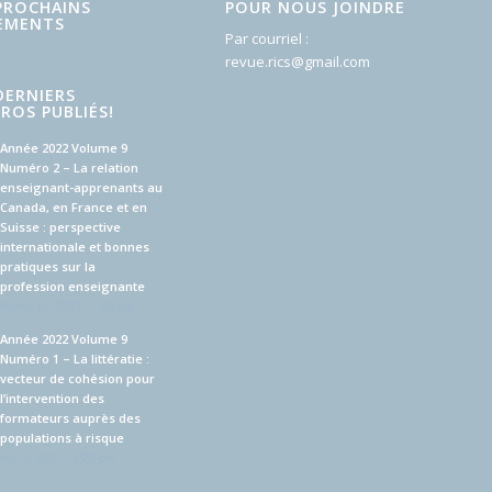
PROCHAINS
POUR NOUS JOINDRE
EMENTS
Par courriel :
revue.rics@gmail.com
DERNIERS
ROS PUBLIÉS!
Année 2022 Volume 9
Numéro 2 – La relation
enseignant-apprenants au
Canada, en France et en
Suisse : perspective
internationale et bonnes
pratiques sur la
profession enseignante
février 12, 2023 - 7:00 am
Année 2022 Volume 9
Numéro 1 – La littératie :
vecteur de cohésion pour
l’intervention des
formateurs auprès des
populations à risque
mai 7, 2022 - 5:20 pm