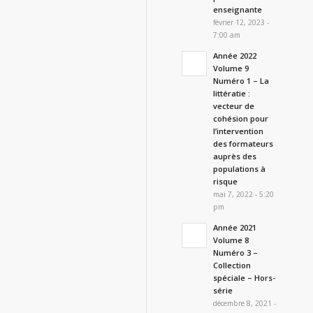
enseignante
février 12, 2023 -
7:00 am
Année 2022
Volume 9
Numéro 1 – La
littératie :
vecteur de
cohésion pour
l’intervention
des formateurs
auprès des
populations à
risque
mai 7, 2022 - 5:20
pm
Année 2021
Volume 8
Numéro 3 –
Collection
spéciale – Hors-
série
décembre 8, 2021 -