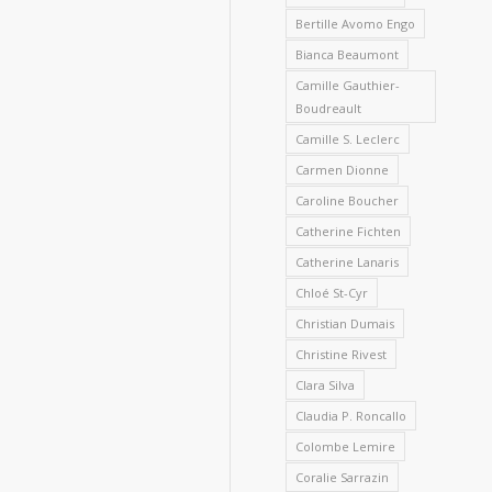
Bertille Avomo Engo
Bianca Beaumont
Camille Gauthier-
Boudreault
Camille S. Leclerc
Carmen Dionne
Caroline Boucher
Catherine Fichten
Catherine Lanaris
Chloé St-Cyr
Christian Dumais
Christine Rivest
Clara Silva
Claudia P. Roncallo
Colombe Lemire
Coralie Sarrazin