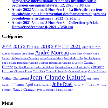
perspective internationale et bonnes pratiques sur la
profession enseignante
février 12, 2023 - 7:00 am
Année 2022 Volume 9 Numéro 1 – La littératie : vecteur
de cohésion pour l’intervention des formateurs auprès des
populations à risque
mai 7, 2022 - 5:20 pm
Année 2021 Volume 8 Numéro 3 – Collection spéciale –
Hors-série
décembre 8, 2021 - 3:50 am
Catégories
2021
2014
2015
2016
2018
2019
2020
2017
2022
2023
2025
André Moreau
Ainhoa Manzano
Ana Maria
Anne Clerc-Georgy
Anne
Lessard
Audrée Jeanne Beaudoin
Aïssa Gambre-Idany
Benard Michallet
Bertille Avomo
Carmen
Engo
Bianca Beaumont
Camille Gauthier-Boudreault
Camille S. Leclerc
Dionne
Christian
Caroline Boucher
Catherine Fichten
Catherine Lanaris
Chloé St-Cyr
Dumais
Christine Rivest
Clara Silva
Claudia P. Roncallo
Colombe Lemire
Coralie Sarrazin
Jean-Claude Kalubi
Céline Chatenoud
Jean-Pierre
Julie Ruel
Johanne April
Pourtois
Judith Beaulieu
Karine N. Tremblay
Myriam
Nancy Granger
Fontaine
Yves Lachapelle
Édith Jolicoeur
Menu