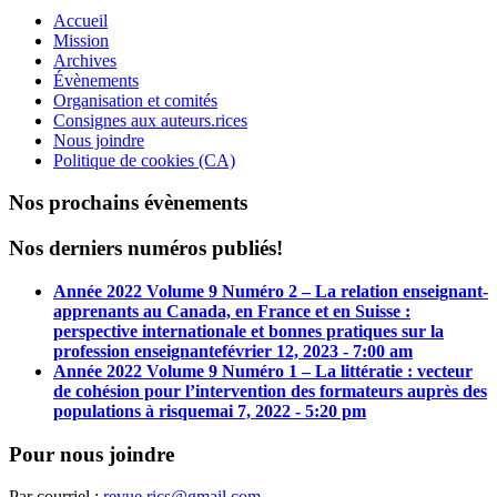
Accueil
Mission
Archives
Évènements
Organisation et comités
Consignes aux auteurs.rices
Nous joindre
Politique de cookies (CA)
Nos prochains évènements
Nos derniers numéros publiés!
Année 2022 Volume 9 Numéro 2 – La relation enseignant-
apprenants au Canada, en France et en Suisse :
perspective internationale et bonnes pratiques sur la
profession enseignante
février 12, 2023 - 7:00 am
Année 2022 Volume 9 Numéro 1 – La littératie : vecteur
de cohésion pour l’intervention des formateurs auprès des
populations à risque
mai 7, 2022 - 5:20 pm
Pour nous joindre
Par courriel :
revue.rics@gmail.com